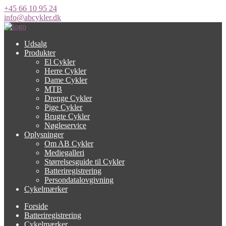
+45 66 10 95 24
info@abcykler.dk
Udsalg
Produkter
El Cykler
Herre Cykler
Dame Cykler
MTB
Drenge Cykler
Pige Cykler
Brugte Cykler
Nøgleservice
Oplysninger
Om AB Cykler
Mediegalleri
Størrelsesguide til Cykler
Batteriregistrering
Persondatalovgivning
Cykelmærker
Forside
Batteriregistrering
Cykelmærker