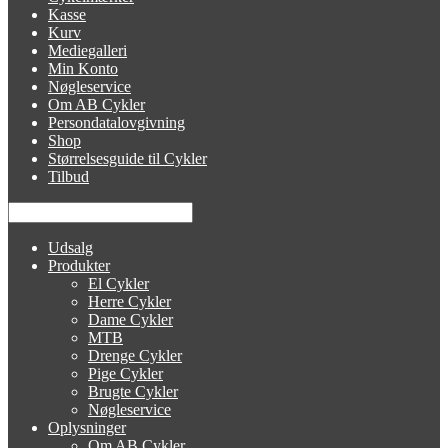
Kasse
Kurv
Mediegalleri
Min Konto
Nøgleservice
Om AB Cykler
Persondatalovgivning
Shop
Størrelsesguide til Cykler
Tilbud
Udsalg
Produkter
El Cykler
Herre Cykler
Dame Cykler
MTB
Drenge Cykler
Pige Cykler
Brugte Cykler
Nøgleservice
Oplysninger
Om AB Cykler