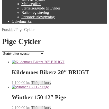
Mediegalleri
Størrelsesguide til Cykler
Batteriregistrering
Persondatalovgivning
Cykelmærker
Forside
/
Pige Cykler
Pige Cykler
Kildemoes Bikerz 20″ BRUGT
1.199,00
kr.
Tilføj til kurv
Winther 150 12″ Pige
2.199,00
kr.
Tilføj til kurv