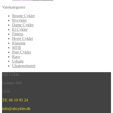
Varekategorier
Brugte Cykler
Bycykler
Dame Cykler
El Cykler
Fitness
Herre Cykler
Klassisk
MTB
Pige Cykler
Race
Udsalg
Ukategoriseret
AB Cykler
Lunden 66B
5320
Tlf. 66 10 95 24
info@abcykler.dk