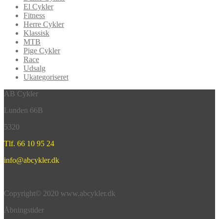
El Cykler
Fitness
Herre Cykler
Klassisk
MTB
Pige Cykler
Race
Udsalg
Ukategoriseret
AB Cykler
Lunden 66B
5320
Tlf. 66 10 95 24
info@abcykler.dk
Copyright© 2020 www.abcykler.dk
Åbningstider