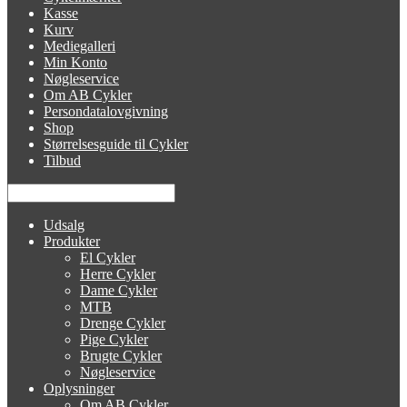
Kasse
Kurv
Mediegalleri
Min Konto
Nøgleservice
Om AB Cykler
Persondatalovgivning
Shop
Størrelsesguide til Cykler
Tilbud
Udsalg
Produkter
El Cykler
Herre Cykler
Dame Cykler
MTB
Drenge Cykler
Pige Cykler
Brugte Cykler
Nøgleservice
Oplysninger
Om AB Cykler