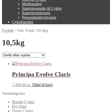
Mediegalleri
Størrelsesguide til Cykler
Batteriregistrering
Persondatalovgivning
Cykelmærker
Forside
/
Vare Vægt
/
10,5kg
10,5kg
Principa Evolve Claris
7.499,00
kr.
Tilføj til kurv
Varekategorier
Brugte Cykler
Bycykler
Dame Cykler