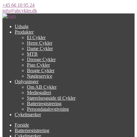
+45 66 10 95 24
info@abcykler.dk
Udsalg
Produkter
El Cykler
Herre Cykler
Dame Cykler
MTB
Drenge Cykler
Pige Cykler
Brugte Cykler
Nøgleservice
Oplysninger
Om AB Cykler
Mediegalleri
Størrelsesguide til Cykler
Batteriregistrering
Persondatalovgivning
Cykelmærker
Forside
Batteriregistrering
Cykelmærker