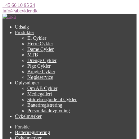
+45 66 10 95 24
info@abcykler.dk
Udsalg
Produkter
El Cykler
Herre Cykler
Dame Cykler
MTB
Drenge Cykler
Pige Cykler
Brugte Cykler
Nøgleservice
Oplysninger
Om AB Cykler
Mediegalleri
Størrelsesguide til Cykler
Batteriregistrering
Persondatalovgivning
Cykelmærker
Forside
Batteriregistrering
Cykelmærker