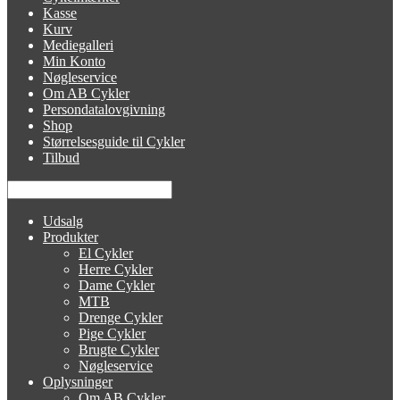
Kasse
Kurv
Mediegalleri
Min Konto
Nøgleservice
Om AB Cykler
Persondatalovgivning
Shop
Størrelsesguide til Cykler
Tilbud
Udsalg
Produkter
El Cykler
Herre Cykler
Dame Cykler
MTB
Drenge Cykler
Pige Cykler
Brugte Cykler
Nøgleservice
Oplysninger
Om AB Cykler