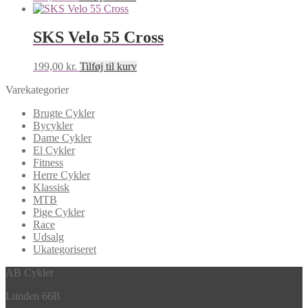
SKS Velo 55 Cross
199,00
kr.
Tilføj til kurv
Varekategorier
Brugte Cykler
Bycykler
Dame Cykler
El Cykler
Fitness
Herre Cykler
Klassisk
MTB
Pige Cykler
Race
Udsalg
Ukategoriseret
AB Cykler
Lunden 66B